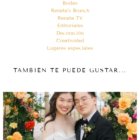
Bodas
Renata's Brunch
Renata TV
Editoriales
Decoración
Creatividad
Lugares especiales
TAMBIÉN TE PUEDE GUSTAR...