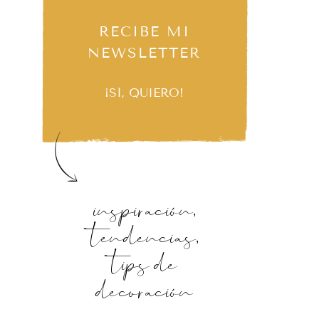
RECIBE MI
NEWSLETTER
¡SÍ, QUIERO!
inspiración,
tendencias,
tips de
decoración