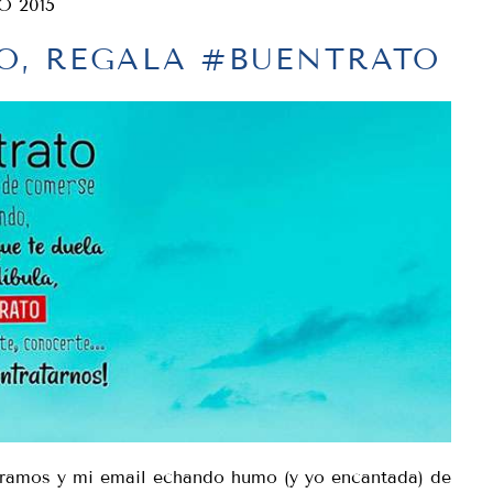
O 2015
O, REGALA #BUENTRATO
tramos y mi email echando humo (y yo encantada) de