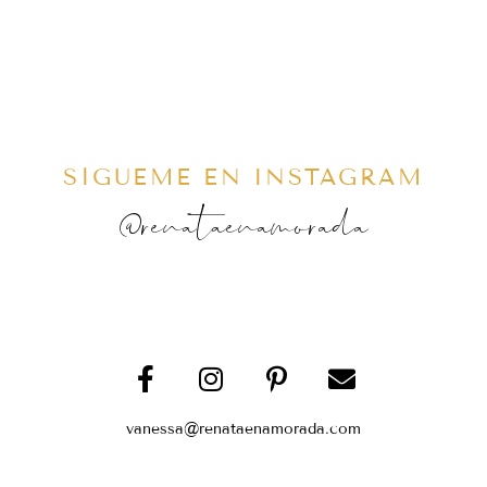
SÍGUEME EN INSTAGRAM
@renataenamorada
vanessa@renataenamorada.com