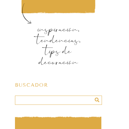
inspiración,
tendencias,
tips de
decoración
BUSCADOR