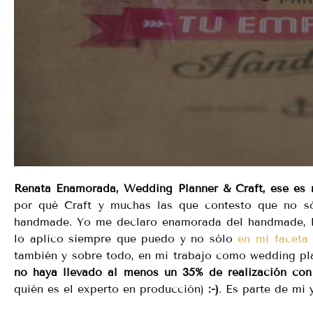
Renata Enamorada, Wedding Planner & Craft, ese es m
por qué Craft y muchas las que contesto que no sól
handmade. Yo me declaro enamorada del handmade, l
lo aplico siempre que puedo y no sólo
en mi faceta 
también y sobre todo, en mi trabajo como wedding pl
no haya llevado al menos un 35% de realización co
quién es el experto en producción)
:-)
. Es parte de mi