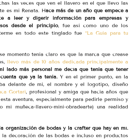
as las veces que ven el llavero en el que llevo las
ste es mi Renata. H
ace más de un año que empecé a
 a leer y digerir información para empresas y
sos desde el principio
, fue así como uno de los
terme en todo este tinglado fue
“La Guía para tu
se momento tenia claro es que la marca que crease
os,
llevo más de 10 años dedicada principalmente a
mi lado más personal me decía que tenia que tener
cuenta que ya la tenia.
Y en el primer punto, en la
ba delante de mi, el nombre y el logotipo, diseño
nca Gortari
, profesional y amiga que hacía años que
esta aventura, especialmente para pedirle permiso y
mi muñeca-llavero-mini-obradearte) una realidad
a organización de bodas y la crafter que hay en mí.
y la decoración de las bodas e incluso en productos