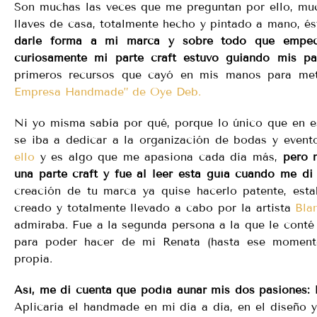
Son muchas las veces que me preguntan por ello, much
llaves de casa, totalmente hecho y pintado a mano, é
darle forma a mi marca y sobre todo que empecé
curiosamente mi parte craft estuvo guiando mis pa
primeros recursos que cayó en mis manos para me
Empresa Handmade” de Oye Deb.
Ni yo misma sabía por qué, porque lo único que en e
se iba a dedicar a la organización de bodas y event
ello
y es algo que me apasiona cada día más,
pero 
una parte craft y fue al leer esta guía cuando me di 
creación de tu marca ya quise hacerlo patente, esta
creado y totalmente llevado a cabo por la artista
Bla
admiraba. Fue a la segunda persona a la que le conté 
para poder hacer de mi Renata (hasta ese momento 
propia.
Así, me di cuenta que podía aunar mis dos pasiones: l
Aplicaría el handmade en mi día a día, en el diseño 