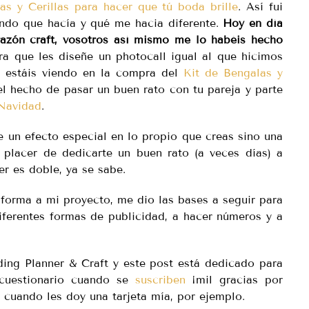
as y Cerillas para hacer que tú boda brille
. Así fui
endo que hacía y qué me hacia diferente.
Hoy en día
azón craft, vosotros así mismo me lo habéis hecho
ra que les diseñe un photocall igual al que hicimos
 estáis viendo en la compra del
Kit de Bengalas y
 hecho de pasar un buen rato con tu pareja y parte
 Navidad
.
e un efecto especial en lo propio que creas sino una
placer de dedicarte un buen rato (a veces días) a
r es doble, ya se sabe.
orma a mi proyecto, me dio las bases a seguir para
iferentes formas de publicidad, a hacer números y a
ing Planner & Craft y este post está dedicado para
 cuestionario cuando se
suscriben
¡mil gracias por
o cuando les doy una tarjeta mía, por ejemplo.