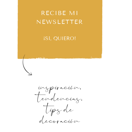
RECIBE MI
NEWSLETTER
¡SÍ, QUIERO!
inspiración,
tendencias,
tips de
decoración