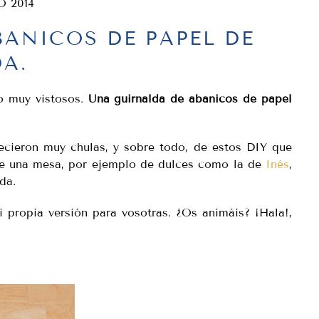
O 2014
BANICOS DE PAPEL DE
DA.
ro muy vistosos.
Una guirnalda de abanicos de papel
ecieron muy chulas, y sobre todo, de estos DIY que
 de una mesa, por ejemplo de dulces como la de
Inés
,
da.
 propia versión para vosotras. ¿Os animáis? ¡Hala!,