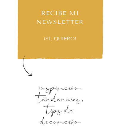
RECIBE MI
NEWSLETTER
¡SÍ, QUIERO!
inspiración,
tendencias,
tips de
decoración