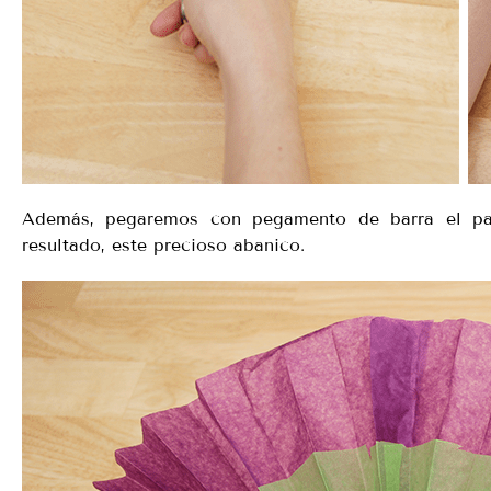
Además, pegaremos con pegamento de barra el p
resultado, este precioso abanico.