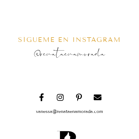
SÍGUEME EN INSTAGRAM
@renataenamorada
vanessa@renataenamorada.com