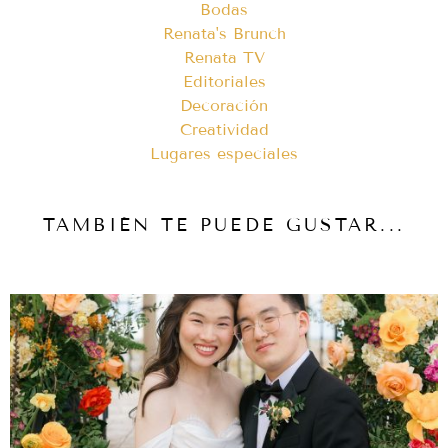
Bodas
Renata's Brunch
Renata TV
Editoriales
Decoración
Creatividad
Lugares especiales
TAMBIÉN TE PUEDE GUSTAR...