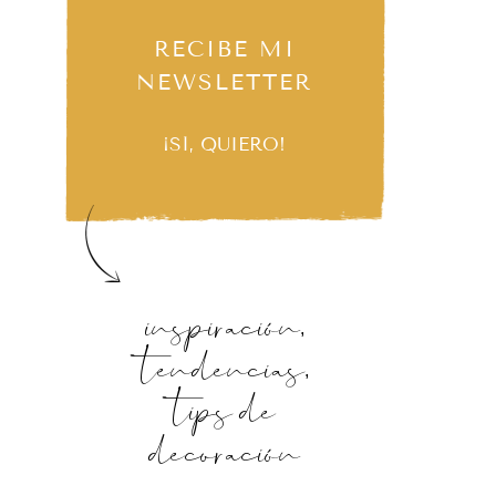
RECIBE MI
NEWSLETTER
¡SÍ, QUIERO!
inspiración,
tendencias,
tips de
decoración