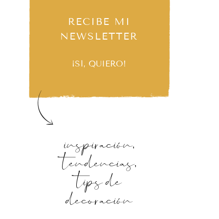
RECIBE MI
NEWSLETTER
¡SÍ, QUIERO!
inspiración,
tendencias,
tips de
decoración