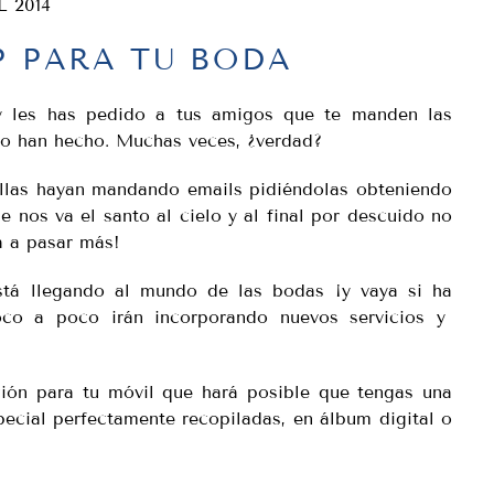
L 2014
P PARA TU BODA
y les has pedido a tus amigos que te manden las
 lo han hecho. Muchas veces, ¿verdad?
llas hayan mandando emails pidiéndolas obteniendo
 nos va el santo al cielo y al final por descuido no
va a pasar más!
stá llegando al mundo de las bodas ¡y vaya si ha
co a poco irán incorporando nuevos servicios y
ción para tu móvil que hará posible que tengas una
pecial perfectamente recopiladas, en álbum digital o