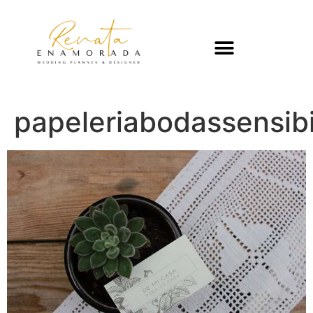
papeleriabodassensib