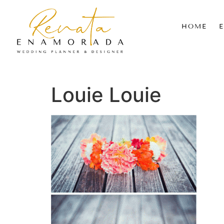
HOME
Louie Louie