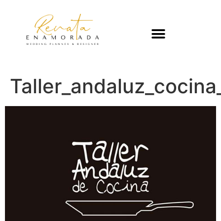
Taller_andaluz_cocina_