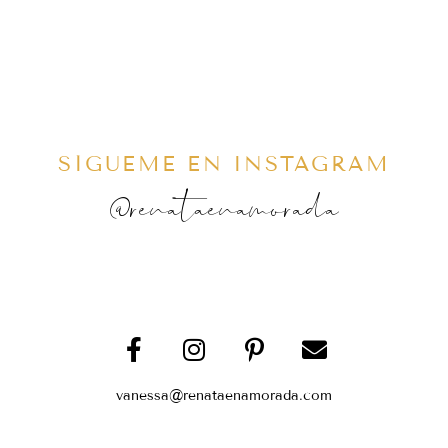
SÍGUEME EN INSTAGRAM
@renataenamorada
vanessa@renataenamorada.com