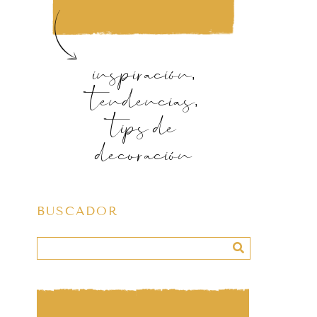
inspiración,
tendencias,
tips de
decoración
BUSCADOR