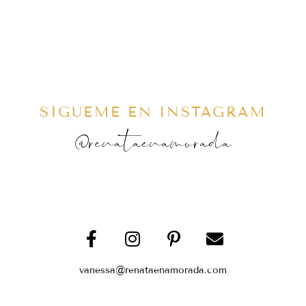
SÍGUEME EN INSTAGRAM
@renataenamorada
vanessa@renataenamorada.com