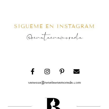
SÍGUEME EN INSTAGRAM
@renataenamorada
vanessa@renataenamorada.com