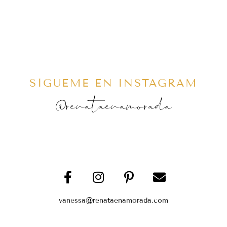
SÍGUEME EN INSTAGRAM
@renataenamorada
vanessa@renataenamorada.com