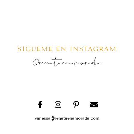
SÍGUEME EN INSTAGRAM
@renataenamorada
vanessa@renataenamorada.com