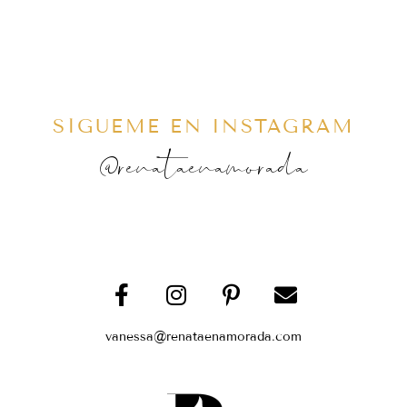
SÍGUEME EN INSTAGRAM
@renataenamorada
vanessa@renataenamorada.com