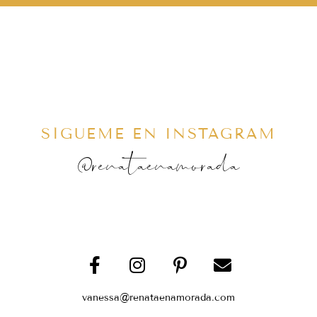
SÍGUEME EN INSTAGRAM
@renataenamorada
vanessa@renataenamorada.com