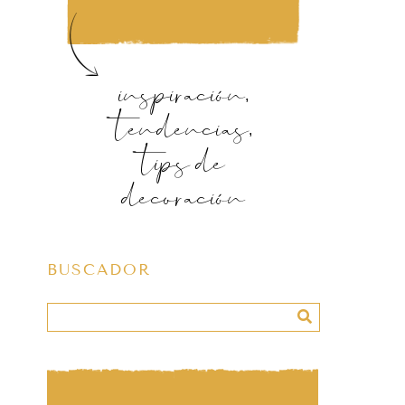
inspiración,
tendencias,
tips de
decoración
BUSCADOR