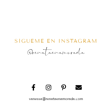
SÍGUEME EN INSTAGRAM
@renataenamorada
vanessa@renataenamorada.com