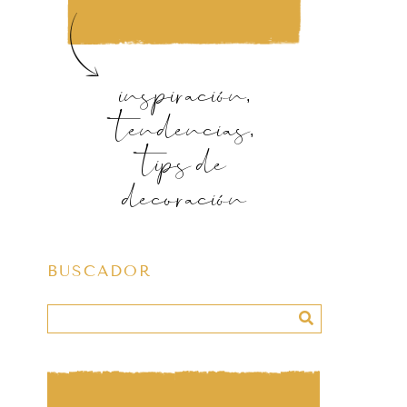
inspiración,
tendencias,
tips de
decoración
BUSCADOR