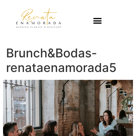
Brunch&Bodas-
renataenamorada5