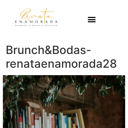
Brunch&Bodas-
renataenamorada28