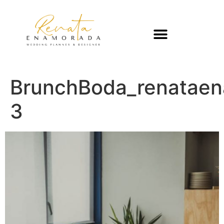
BrunchBoda_renatae
3