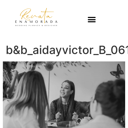
b&b_aidayvictor_B_06