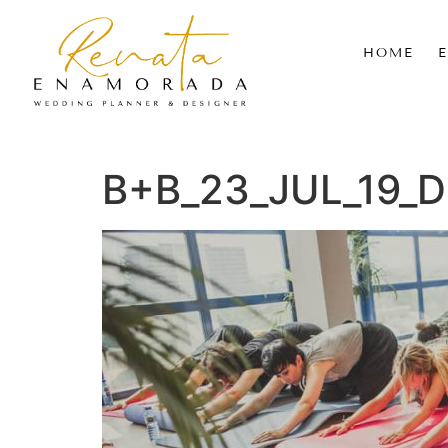
HOME
B+B_23_JUL_19_