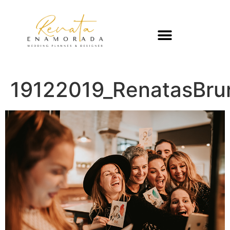
19122019_RenatasBr