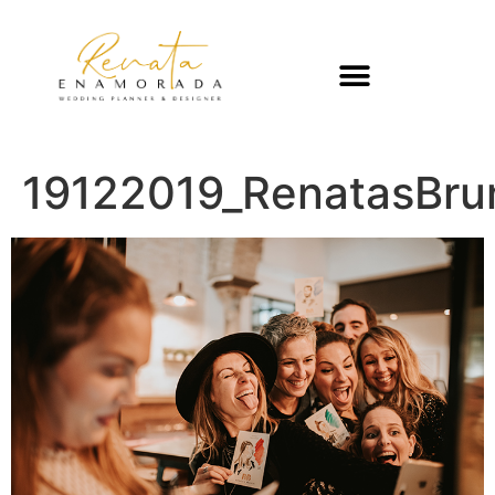
19122019_RenatasBr