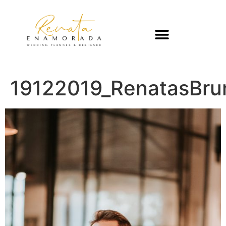
19122019_RenatasBru