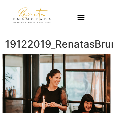
19122019_RenatasBr