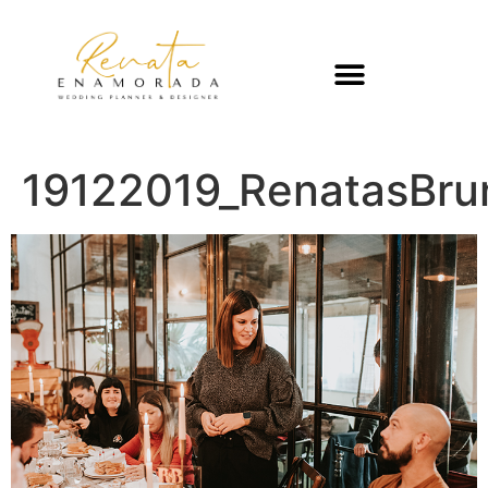
19122019_RenatasBru