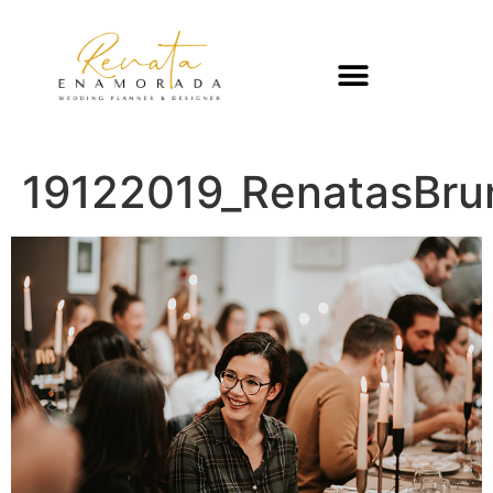
19122019_RenatasBru