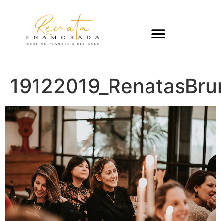
19122019_RenatasBru