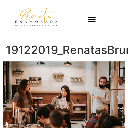
19122019_RenatasBru