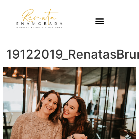
19122019_RenatasBr