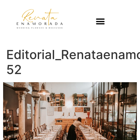
Editorial_Renataenam
52