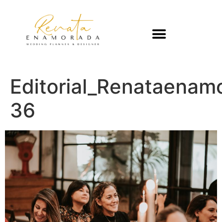
Editorial_Renataenam
36