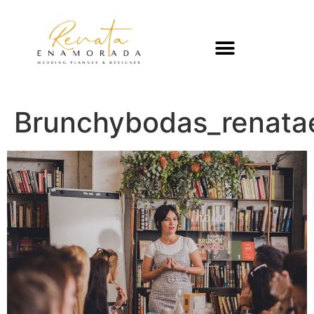
Brunchybodas_renat