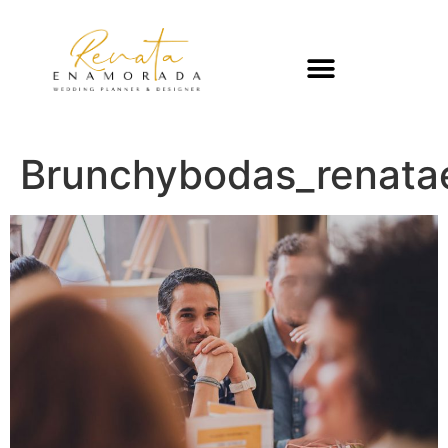
Brunchybodas_renat