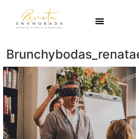
Brunchybodas_renat