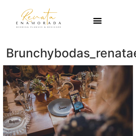
Brunchybodas_renat