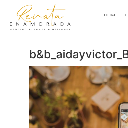
HOME
b&b_aidayvictor_