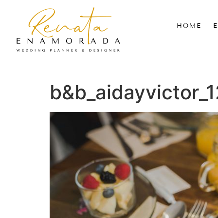
HOME
b&b_aidayvictor_