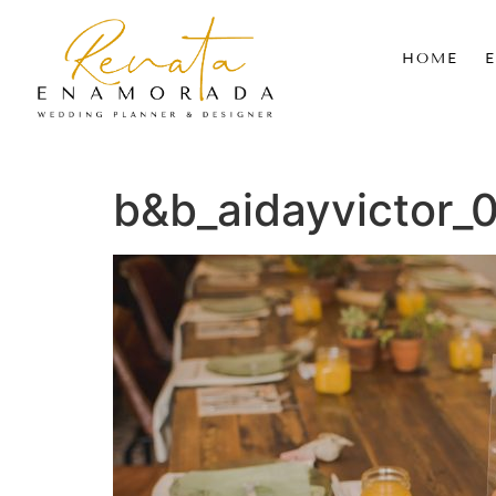
HOME
b&b_aidayvictor_