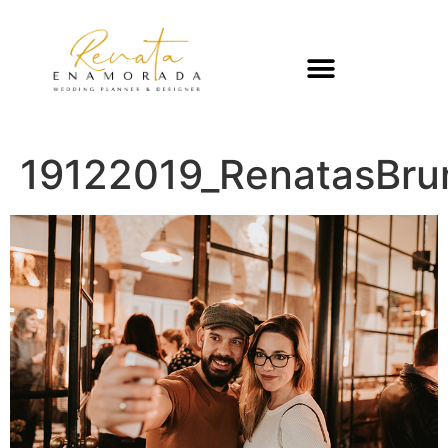
19122019_RenatasBru