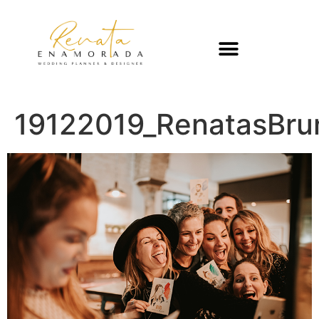
19122019_RenatasBr