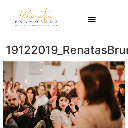
19122019_RenatasBr